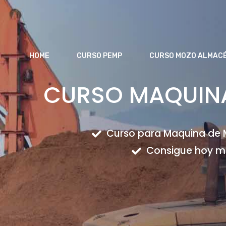
Saltar
al
contenido
HOME
CURSO PEMP
CURSO MOZO ALMAC
CURSO MAQUINA
Curso para Maquina de M
Consigue hoy mi