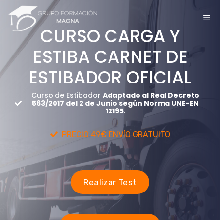
Saltar
ME
al
CURSO CARGA Y
contenido
ESTIBA CARNET DE
ESTIBADOR OFICIAL
Curso de Estibador
Adaptado al Real Decreto
563/2017 del 2 de Junio según Norma UNE-EN
12195
.
PRECIO 49€ ENVÍO GRATUITO
Realizar Test