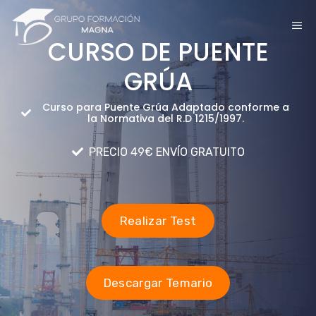
Saltar
ME
al
CURSO DE PUENTE
contenido
GRÚA
Curso para Puente Grúa Adaptado conforme a
la Normativa del R.D 1215/1997.
PRECIO 49€ ENVÍO GRATUITO
Realizar Test
Descargar Temario