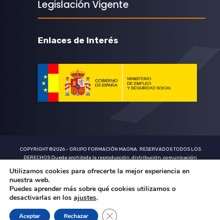
Legislación Vigente
Enlaces de Interés
COPYRIGHT ©2026 - GRUPO FORMACIÓN MAGNA. RESERVADOS TODOS LOS
DERECHOS Queda prohibida la reproducción, distribución, comunicación
pública y utilización, total o parcial, de los contenidos de esta web, en cualquier
Utilizamos cookies para ofrecerte la mejor experiencia en
forma o modalidad, sin previa, expresa y escrita autorización
nuestra web.
Puedes aprender más sobre qué cookies utilizamos o
Aviso Legal
Protección de Datos
desactivarlas en los
ajustes
.
Condiciones Generales de Contratación
Cerrar el banner de cookies RGPD
Aceptar
Rechazar
Uso de Cookies