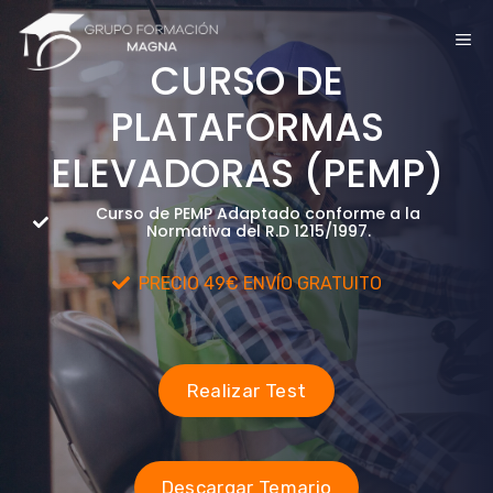
Saltar
ME
al
CURSO DE
contenido
PLATAFORMAS
ELEVADORAS (PEMP)
Curso de PEMP Adaptado conforme a la
Normativa del R.D 1215/1997.
PRECIO 49€ ENVÍO GRATUITO
Realizar Test
Descargar Temario